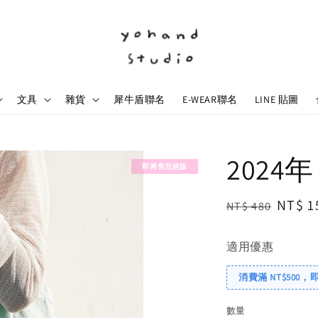
文具
雜貨
犀牛盾聯名
E-WEAR聯名
LINE 貼圖
2024
即將售完絕版
Regular
Sale
NT$ 1
NT$ 480
price
price
適用優惠
消費滿 NT$500，
數量