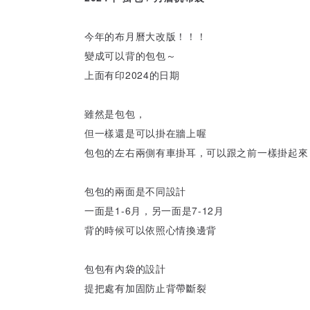
今年的布月曆大改版！！！
變成可以背的包包～
上面有印2024的日期
雖然是包包，
但一樣還是可以掛在牆上喔
包包的左右兩側有車掛耳，可以跟之前一樣掛起來
包包的兩面是不同設計
一面是1-6月，另一面是7-12月
背的時候可以依照心情換邊背
包包有內袋的設計
提把處有加固防止背帶斷裂