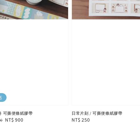
惠
卷 可撕便條紙膠帶
日常片刻 / 可撕便條紙膠帶
r
Sale
NT$ 900
Regular
NT$ 250
00
price
price