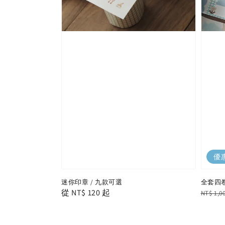
優
迷你印章 / 九款可選
全套四
Regular
從
NT$ 120
起
Regula
NT$ 1,0
price
price