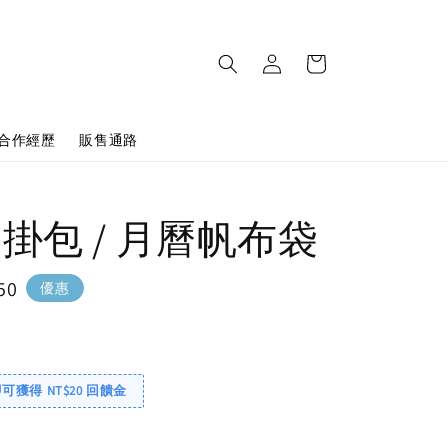
合作經歷
販售通路
年 掛包 / 月曆帆布袋
50
優惠
即可獲得 NT$20 回饋金