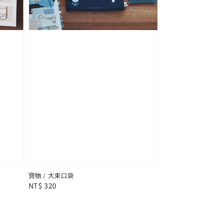
寶物 / 大束口袋
Regular
NT$ 320
price