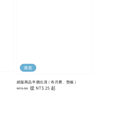
優惠
絕版商品半價出清 ( 布月曆、墊板 )
Regular
Sale
從
NT$ 25
起
NT$ 50
price
price