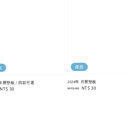
優惠
惠
2024年 月曆墊板
年 年曆墊板 / 四款可選
Regular
Sale
NT$ 30
r
Sale
NT$ 30
NT$ 60
price
price
price