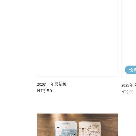
優
2026年 年曆墊板
2025
Regular
NT$ 80
Regula
NT$ 60
price
price