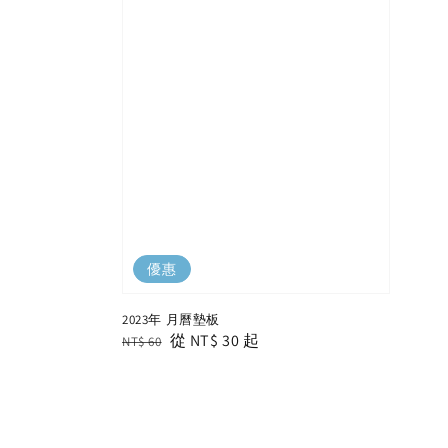
優惠
2023年 月曆墊板
Regular
Sale
從
NT$ 30
起
NT$ 60
price
price