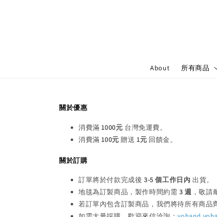
About
所有商品
關於優惠
消費滿
1000元
台灣免運費。
消費滿
100元
贈送
1元
回饋金。
關於訂購
訂單將於付款完成後
3-5 個工作日內
出貨。
地毯為訂製商品，製作時間約需
3 週
，敬請
若訂單內包含訂製商品，我們將待所有商品
如需大量採購，歡迎來信洽詢：
yohand.yoh