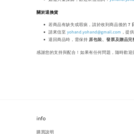
關於退換貨
若商品有缺失或瑕疵，請於收到商品後的
7
請來信至
yohand.yohand@gmail.com
，提
退回商品時，需保持
原包裝、發票及贈品完
感謝您的支持與配合！如果有任何問題，隨時歡迎
info
購買說明