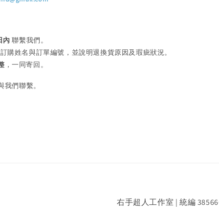
 日內
聯繫我們。
供訂購姓名與訂單編號，並說明退換貨原因及瑕疵狀況。
整
，一同寄回。
與我們聯繫。
右手超人工作室 | 統編 38566