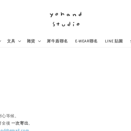
文具
雜貨
犀牛盾聯名
E-WEAR聯名
LINE 貼圖
耐心等候。
齊全後
一次寄出
。
and@gmail.com