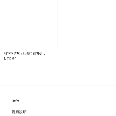
和狗狗雲玩 / 孔版印刷明信片
Regular
NT$ 50
price
info
購買說明