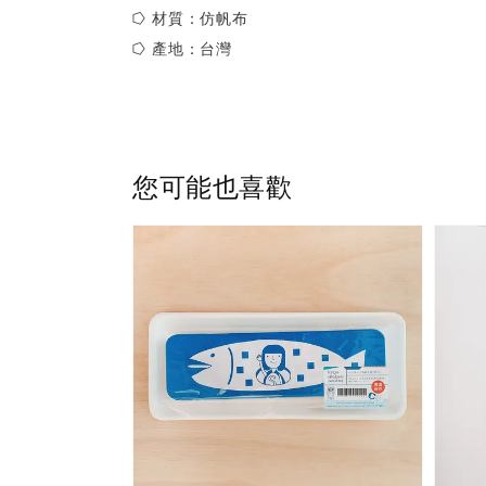
⭔ 材質：仿帆布
⭔ 產地：台灣
您可能也喜歡