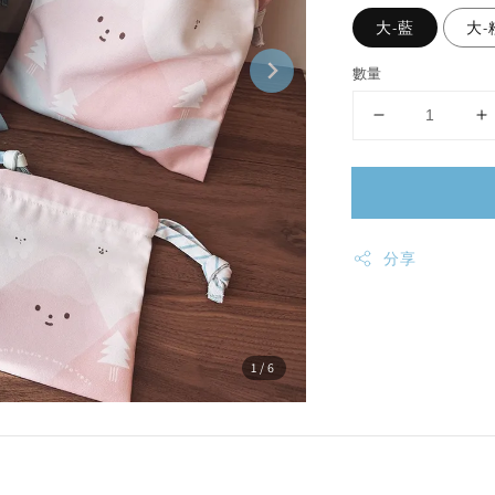
大-藍
大-
數量
分享
1
/6