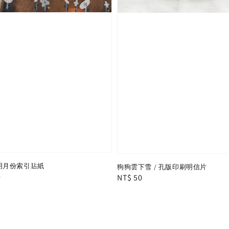
透明月份索引貼紙
狗狗雲下雪 / 孔版印刷明信片
r
0
Regular
NT$ 50
price