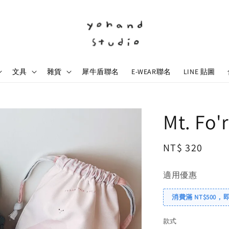
文具
雜貨
犀牛盾聯名
E-WEAR聯名
LINE 貼圖
Mt. F
Regular
NT$ 320
price
適用優惠
消費滿 NT$500，
款式