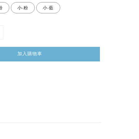
粉
小-粉
小-藍
加入購物車