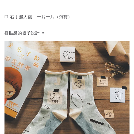
❒ 右手超人襪 - 一片一片（薄荷）
拼貼感的襪子設計 ✦