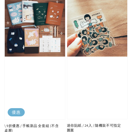
優惠
迷你貼紙 / 24入 / 隨機裝不可指定
\ 9折優惠 / 手帳新品 全套組 (不含
圖案
桌曆)