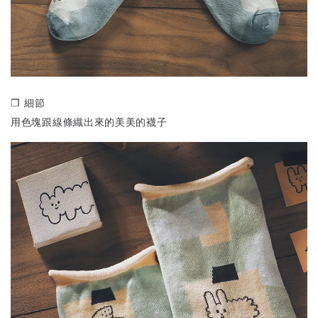
❒ 細節
用色塊跟線條織出來的美美的襪子