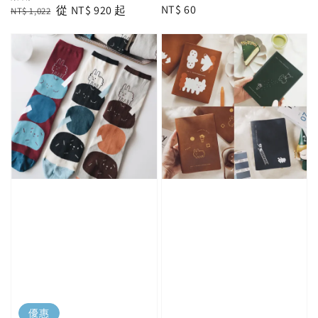
Regular
NT$ 60
Regular
Sale
從
NT$ 920
起
NT$ 1,022
price
price
price
優惠