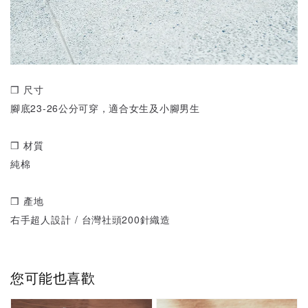
❒ 尺寸
腳底23-26公分可穿，適合女生及小腳男生
❒ 材質
純棉
❒ 產地
右手超人設計 / 台灣社頭200針織造
您可能也喜歡