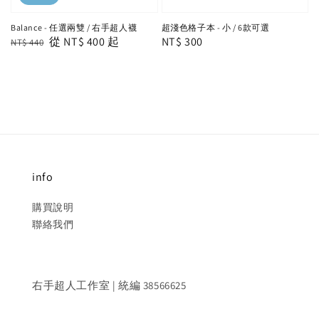
Balance - 任選兩雙 / 右手超人襪
超淺色格子本 - 小 / 6款可選
Regular
Sale
從
NT$ 400
起
Regular
NT$ 300
NT$ 440
price
price
price
info
購買說明
聯絡我們
右手超人工作室 | 統編 38566625