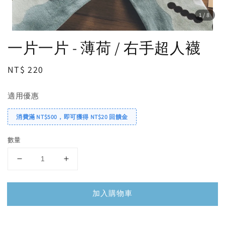
1
/8
一片一片 - 薄荷 / 右手超人襪
Regular
NT$ 220
price
適用優惠
消費滿 NT$500，即可獲得 NT$20 回饋金
數量
加入購物車