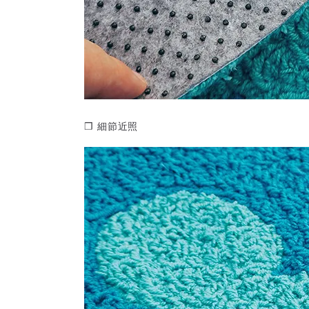
❒ 細節近照