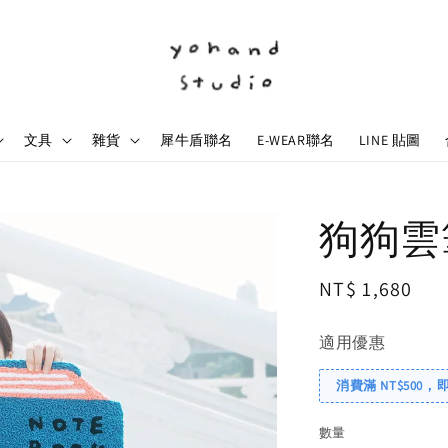
文具
雜貨
犀牛盾聯名
E-WEAR聯名
LINE 貼圖
狗狗雲筆
Regular
NT$ 1,680
price
適用優惠
消費滿 NT$500，
數量