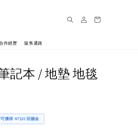
合作經歷
販售通路
記本 / 地墊 地毯
即可獲得 NT$20 回饋金