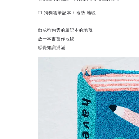
❒ 狗狗雲筆記本 / 地墊 地毯
做成狗狗雲的筆記本的地毯
放一本書當作地毯
感覺知識滿滿