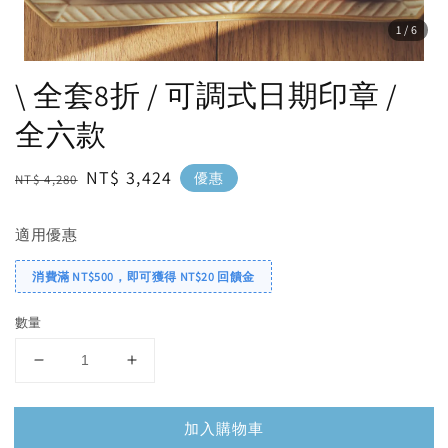
1
/6
\ 全套8折 / 可調式日期印章 /
全六款
Regular
Sale
NT$ 3,424
優惠
NT$ 4,280
price
price
適用優惠
消費滿 NT$500，即可獲得 NT$20 回饋金
數量
加入購物車