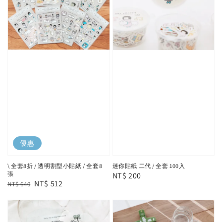
優惠
\ 全套8折 / 透明割型小貼紙 / 全套8
迷你貼紙 二代 / 全套 100入
張
Regular
NT$ 200
Regular
Sale
NT$ 512
NT$ 640
price
price
price