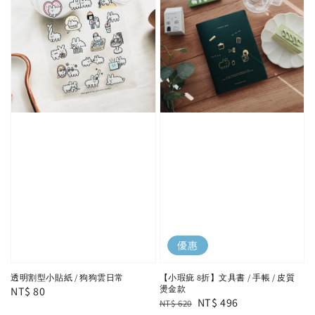
優惠
透明割型小貼紙 / 狗狗雲日常
【小瑕疵 8折】文具書 / 手帳 / 皮質
燙金款
Regular
NT$ 80
Regular
Sale
NT$ 496
NT$ 620
price