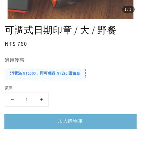
1
/5
可調式日期印章 / 大 / 野餐
Regular
NT$ 780
price
適用優惠
消費滿 NT$500，即可獲得 NT$20 回饋金
數量
加入購物車