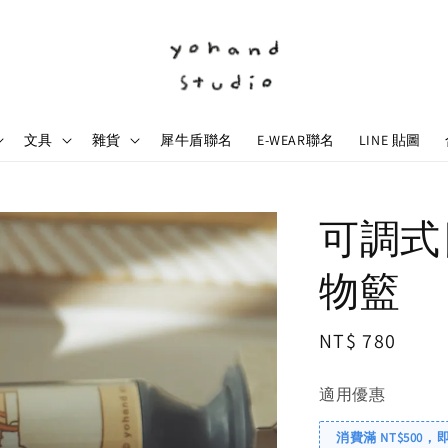
文具
雜貨
犀牛盾聯名
E-WEAR聯名
LINE 貼圖
可調式日
物籃
Regular
NT$ 780
price
適用優惠
消費滿 NT$500，