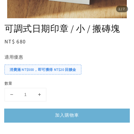
1
/7
可調式日期印章 / 小 / 搬磚塊
Regular
NT$ 680
price
適用優惠
消費滿 NT$500，即可獲得 NT$20 回饋金
數量
加入購物車