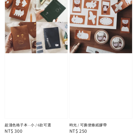
超淺色格子本 - 小 / 6款可選
時光 / 可撕便條紙膠帶
Regular
NT$ 300
Regular
NT$ 250