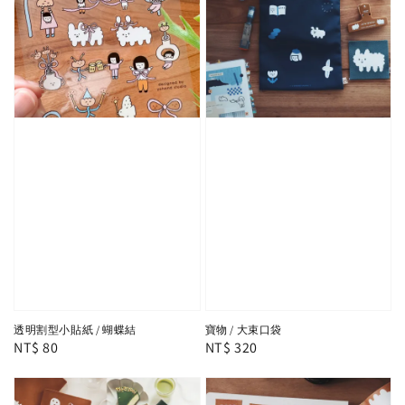
透明割型小貼紙 / 蝴蝶結
寶物 / 大束口袋
Regular
NT$ 80
Regular
NT$ 320
price
price