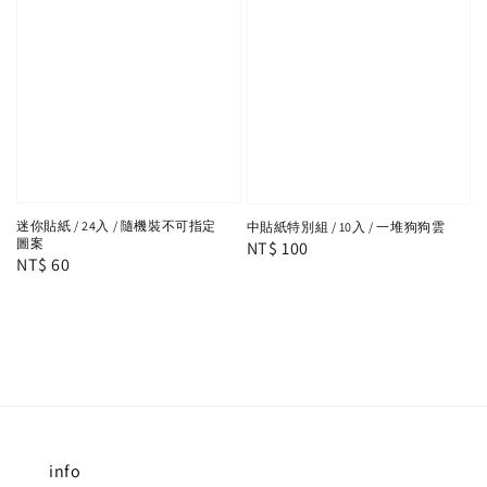
迷你貼紙 / 24入 / 隨機裝不可指定
中貼紙特別組 / 10入 / 一堆狗狗雲
圖案
Regular
NT$ 100
Regular
NT$ 60
price
price
info