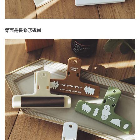
背面是長條形磁鐵