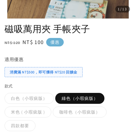
1
/13
磁吸萬用夾 手帳夾子
Regular
Sale
NT$ 100
優惠
NT$ 120
price
price
適用優惠
消費滿 NT$500，即可獲得 NT$20 回饋金
款式
白色（小瑕疵版）
綠色（小瑕疵版）
米色 ( 小瑕疵版 )
咖啡色（小瑕疵版）
四款都要