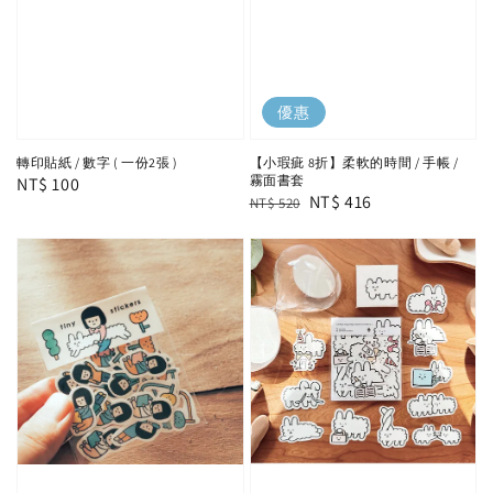
優惠
轉印貼紙 / 數字 ( 一份2張 )
【小瑕疵 8折】柔軟的時間 / 手帳 /
霧面書套
Regular
NT$ 100
Regular
Sale
NT$ 416
NT$ 520
price
price
price