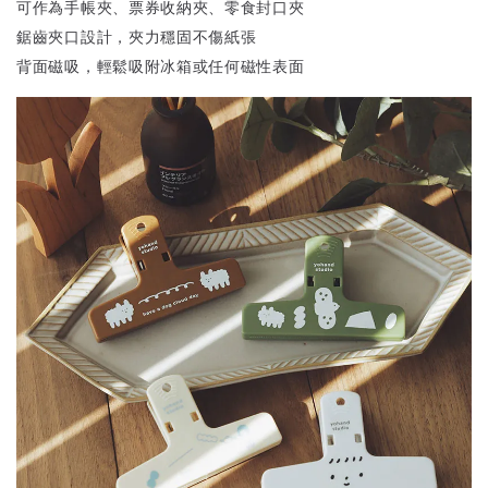
可作為手帳夾、票券收納夾、零食封口夾
鋸齒夾口設計，夾力穩固不傷紙張
背面磁吸，輕鬆吸附冰箱或任何磁性表面