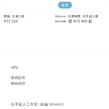
優惠
寶物 / 大束口袋
Balance - 任選兩雙 / 右手超人襪
Regular
NT$ 320
Regular
Sale
從
NT$ 400
起
NT$ 440
price
price
price
info
購買說明
聯絡我們
右手超人工作室 | 統編 38566625