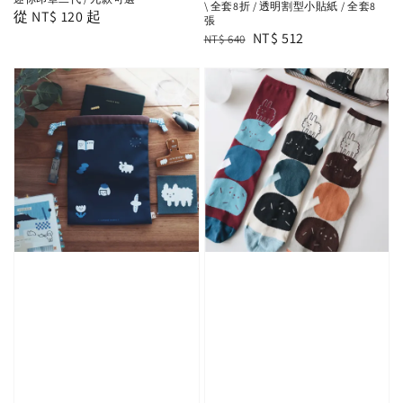
\ 全套8折 / 透明割型小貼紙 / 全套8
Regular
從
NT$ 120
起
張
Regular
Sale
NT$ 512
price
NT$ 640
price
price