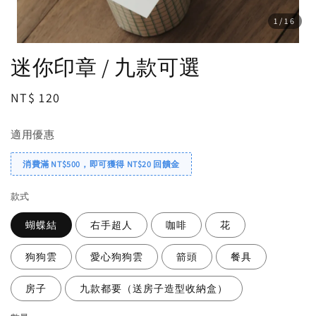
1
/16
迷你印章 / 九款可選
Regular
NT$ 120
price
適用優惠
消費滿 NT$500，即可獲得 NT$20 回饋金
款式
蝴蝶結
右手超人
咖啡
花
狗狗雲
愛心狗狗雲
箭頭
餐具
房子
九款都要（送房子造型收納盒）