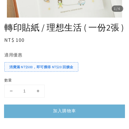
1
/6
轉印貼紙 / 理想生活 ( 一份2張 )
Regular
NT$ 100
price
適用優惠
消費滿 NT$500，即可獲得 NT$20 回饋金
數量
加入購物車