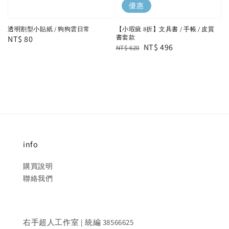
優惠
透明割型小貼紙 / 狗狗雲日常
【小瑕疵 8折】文具書 / 手帳 / 皮質
書套款
Regular
NT$ 80
Regular
Sale
NT$ 496
NT$ 620
price
price
price
info
購買說明
聯絡我們
右手超人工作室 | 統編 38566625