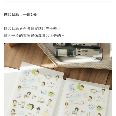
轉印貼紙，一組2張
轉印貼紙適合將圖案轉印在手帳上
霧面平滑的質感很像真實印上去的～