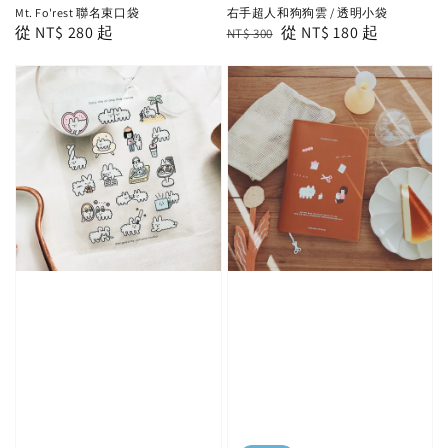
Mt. Fo'rest 聯名束口袋
右手超人和狗狗雲 / 透明小袋
Regular
從
NT$ 280
起
Regular
Sale
從
NT$ 180
起
NT$ 300
price
price
price