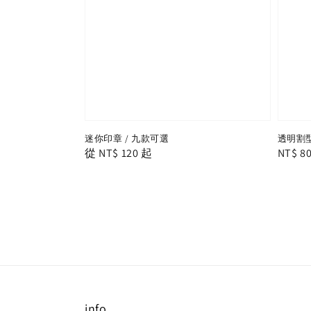
迷你印章 / 九款可選
透明割型
Regular
從
NT$ 120
起
Regula
NT$ 8
price
price
info