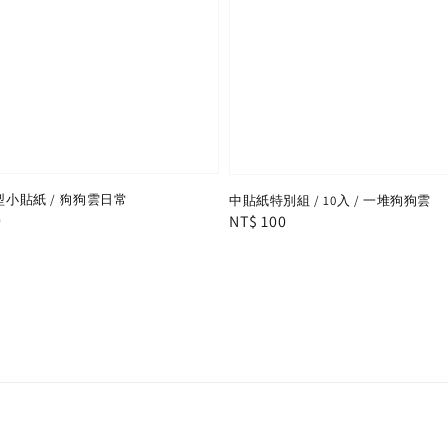
小貼紙 / 狗狗雲日常
中貼紙特別組 / 10入 / 一堆狗狗雲
r
0
Regular
NT$ 100
price