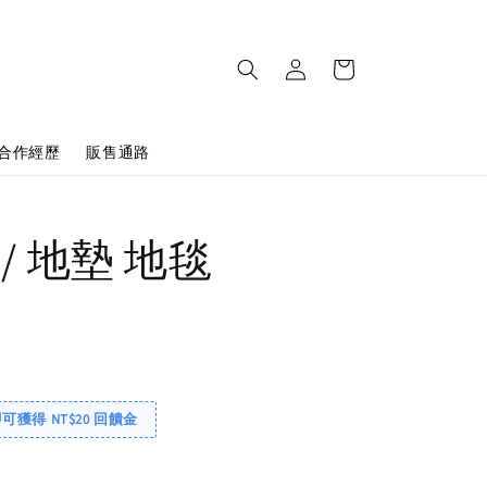
合作經歷
販售通路
/ 地墊 地毯
即可獲得 NT$20 回饋金