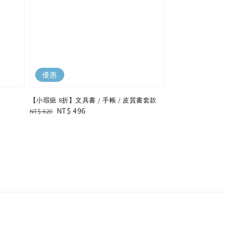
優惠
【小瑕疵 8折】文具書 / 手帳 / 皮質書套款
Regular
Sale
NT$ 496
NT$ 620
price
price