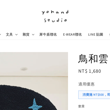
文具
雜貨
犀牛盾聯名
E-WEAR聯名
LINE 貼圖
鳥和雲 
Regular
NT$ 1,680
price
適用優惠
消費滿 NT$500，
數量