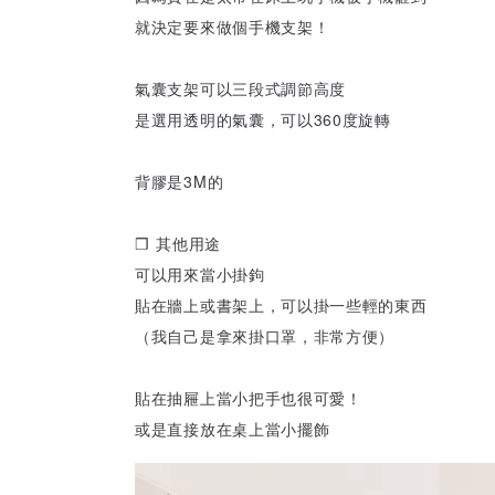
就決定要來做個手機支架！
氣囊支架可以三段式調節高度
是選用透明的氣囊，可以360度旋轉
背膠是3M的
❒ 其他用途
可以用來當小掛鉤
貼在牆上或書架上，可以掛一些輕的東西
（我自己是拿來掛口罩，非常方便）
貼在抽屜上當小把手也很可愛！
或是直接放在桌上當小擺飾