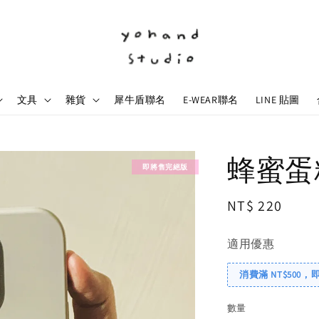
文具
雜貨
犀牛盾聯名
E-WEAR聯名
LINE 貼圖
蜂蜜蛋
即將售完絕版
Regular
NT$ 220
price
適用優惠
消費滿 NT$500，
數量