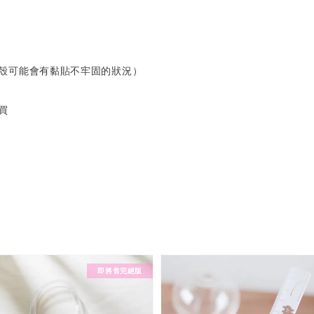
殼可能會有黏貼不牢固的狀況）
買
即將售完絕版