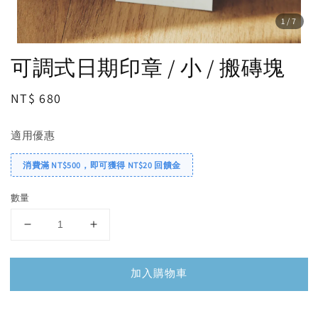
1
/7
可調式日期印章 / 小 / 搬磚塊
Regular
NT$ 680
price
適用優惠
消費滿 NT$500，即可獲得 NT$20 回饋金
數量
加入購物車