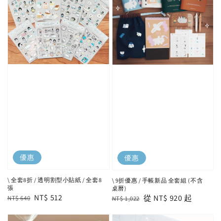
優惠
優惠
\ 全套8折 / 透明割型小貼紙 / 全套8
\ 9折優惠 / 手帳新品 全套組 (不含
張
桌曆)
Regular
Sale
NT$ 512
Regular
Sale
從
NT$ 920
起
NT$ 640
NT$ 1,022
price
price
price
price