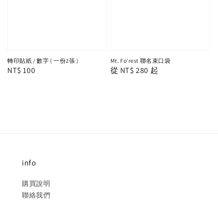
轉印貼紙 / 數字 ( 一份2張 )
Mt. Fo'rest 聯名束口袋
Regular
NT$ 100
Regular
從
NT$ 280
起
price
price
info
購買說明
聯絡我們