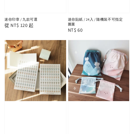
迷你印章 / 九款可選
迷你貼紙 / 24入 / 隨機裝不可指定
圖案
Regular
從
NT$ 120
起
Regular
NT$ 60
price
price