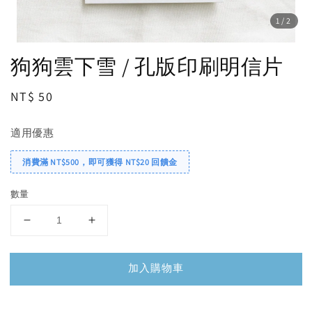
1
/2
狗狗雲下雪 / 孔版印刷明信片
Regular
NT$ 50
price
適用優惠
消費滿 NT$500，即可獲得 NT$20 回饋金
數量
加入購物車