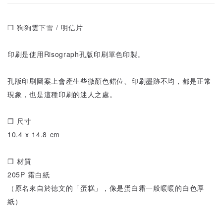
❒ 狗狗雲下雪 / 明信片
印刷是使用Risograph孔版印刷單色印製。
孔版印刷圖案上會產生些微顏色錯位、印刷墨跡不均，都是正常
現象，也是這種印刷的迷人之處。
❒ 尺寸
10.4 x 14.8 cm
❒ 材質
205P 霜白紙
（原名來自於德文的「蛋糕」，像是蛋白霜一般暖暖的白色厚
紙）