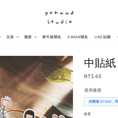
文具
雜貨
犀牛盾聯名
E-WEAR聯名
LINE 貼圖
中貼紙 /
Regular
NT$ 60
price
適用優惠
消費滿 NT$500，
數量