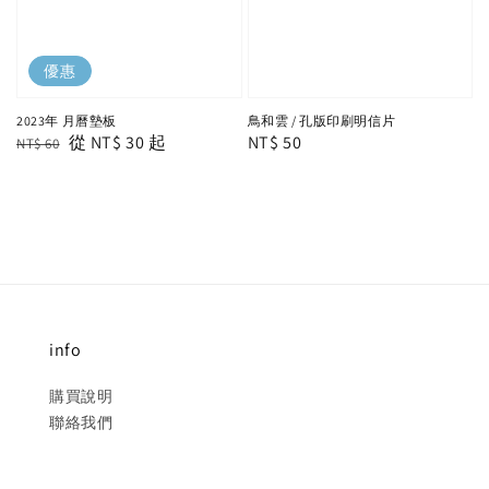
優惠
2023年 月曆墊板
鳥和雲 / 孔版印刷明信片
Regular
Sale
從
NT$ 30
起
Regular
NT$ 50
NT$ 60
price
price
price
info
購買說明
聯絡我們