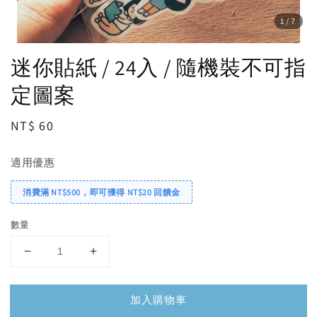
1
/7
迷你貼紙 / 24入 / 隨機裝不可指
定圖案
Regular
NT$ 60
price
適用優惠
消費滿 NT$500，即可獲得 NT$20 回饋金
數量
加入購物車