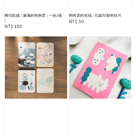
轉印貼紙 / 滿滿的狗狗雲 ( 一份2張
狗狗雲的祝福 / 孔版印刷明信片
)
Regular
NT$ 50
Regular
NT$ 100
price
price