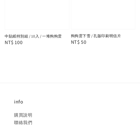
狗狗雲下雪 / 孔版印刷明信片
中貼紙特別組 / 10入 / 一堆狗狗雲
Regular
NT$ 50
Regular
NT$ 100
price
price
info
購買說明
聯絡我們