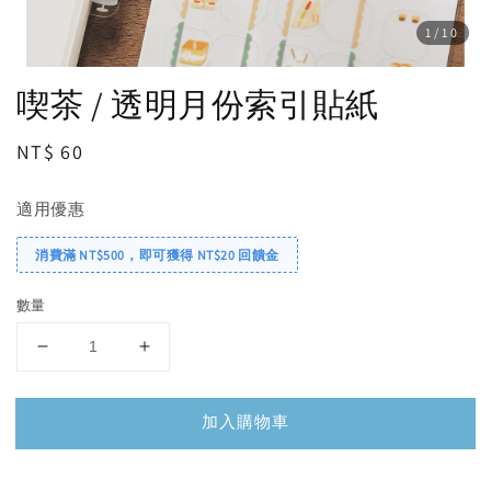
1
/10
喫茶 / 透明月份索引貼紙
Regular
NT$ 60
price
適用優惠
消費滿 NT$500，即可獲得 NT$20 回饋金
數量
加入購物車