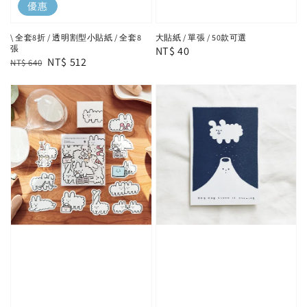
優惠
\ 全套8折 / 透明割型小貼紙 / 全套8
大貼紙 / 單張 / 50款可選
張
Regular
NT$ 40
Regular
Sale
NT$ 512
NT$ 640
price
price
price