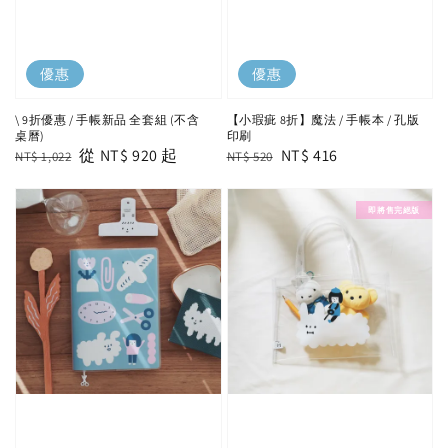
優惠
優惠
【小瑕疵 8折】魔法 / 手帳本 / 孔版
\ 9折優惠 / 手帳新品 全套組 (不含
印刷
桌曆)
Regular
Sale
NT$ 416
Regular
Sale
從
NT$ 920
起
NT$ 520
NT$ 1,022
price
price
price
price
即將售完絕版