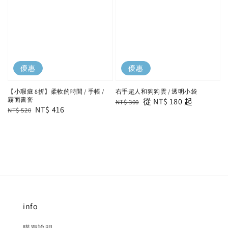
優惠
優惠
【小瑕疵 8折】柔軟的時間 / 手帳 /
右手超人和狗狗雲 / 透明小袋
霧面書套
Regular
Sale
從
NT$ 180
起
NT$ 300
Regular
Sale
NT$ 416
NT$ 520
price
price
price
price
info