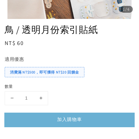
1
/6
鳥 / 透明月份索引貼紙
Regular
NT$ 60
price
適用優惠
消費滿 NT$500，即可獲得 NT$20 回饋金
數量
加入購物車