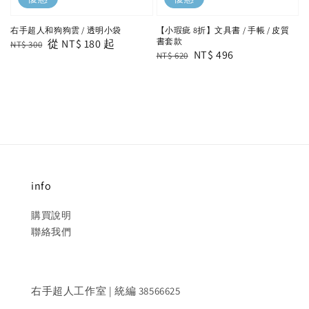
右手超人和狗狗雲 / 透明小袋
【小瑕疵 8折】文具書 / 手帳 / 皮質
書套款
Regular
Sale
從
NT$ 180
起
NT$ 300
Regular
Sale
NT$ 496
NT$ 620
price
price
price
price
info
購買說明
聯絡我們
右手超人工作室 | 統編 38566625