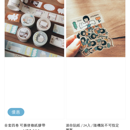
優惠
全套四卷 可撕便條紙膠帶
迷你貼紙 / 24入 / 隨機裝不可指定
圖案