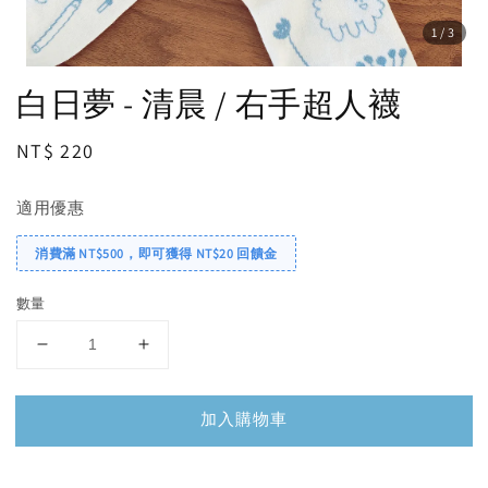
1
/3
白日夢 - 清晨 / 右手超人襪
Regular
NT$ 220
price
適用優惠
消費滿 NT$500，即可獲得 NT$20 回饋金
數量
加入購物車