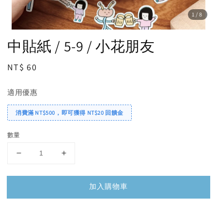
1
/8
中貼紙 / 5-9 / 小花朋友
Regular
NT$ 60
price
適用優惠
消費滿 NT$500，即可獲得 NT$20 回饋金
數量
加入購物車