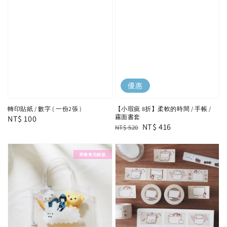
優惠
轉印貼紙 / 數字 ( 一份2張 )
【小瑕疵 8折】柔軟的時間 / 手帳 /
霧面書套
Regular
NT$ 100
Regular
Sale
NT$ 416
NT$ 520
price
price
price
即將售完絕版