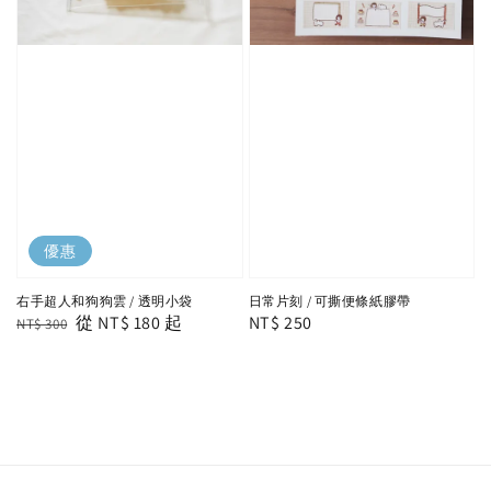
優惠
右手超人和狗狗雲 / 透明小袋
日常片刻 / 可撕便條紙膠帶
Regular
Sale
從
NT$ 180
起
Regular
NT$ 250
NT$ 300
price
price
price