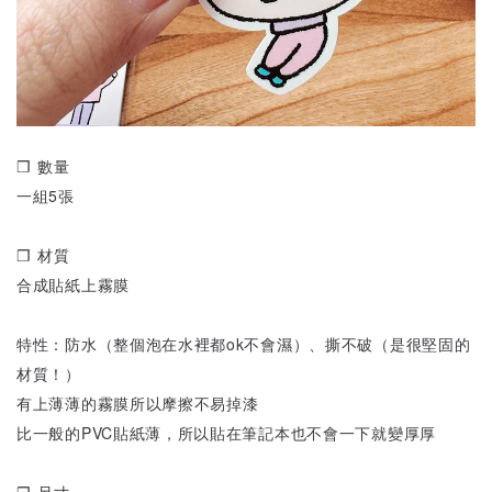
❒ 數量
一組5張
❒ 材質
合成貼紙上霧膜
特性：防水（整個泡在水裡都ok不會濕）、撕不破（是很堅固的
材質！）
有上薄薄的霧膜所以摩擦不易掉漆
比一般的PVC貼紙薄，所以貼在筆記本也不會一下就變厚厚
❒ 尺寸