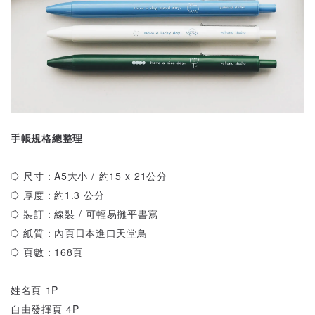
手帳規格總整理
⭔ 尺寸：A5大小 / 約15 x 21公分
⭔ 厚度：約1.3 公分
⭔ 裝訂：線裝 / 可輕易攤平書寫
⭔ 紙質：內頁日本進口天堂鳥
⭔ 頁數：168頁
姓名頁 1P
自由發揮頁 4P