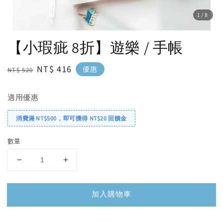
1
/8
【小瑕疵 8折】遊樂 / 手帳
Regular
Sale
NT$ 416
優惠
NT$ 520
price
price
適用優惠
消費滿 NT$500，即可獲得 NT$20 回饋金
數量
加入購物車