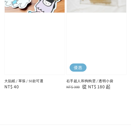
優惠
大貼紙 / 單張 / 50款可選
右手超人和狗狗雲 / 透明小袋
Regular
NT$ 40
Regular
Sale
從
NT$ 180
起
NT$ 300
price
price
price