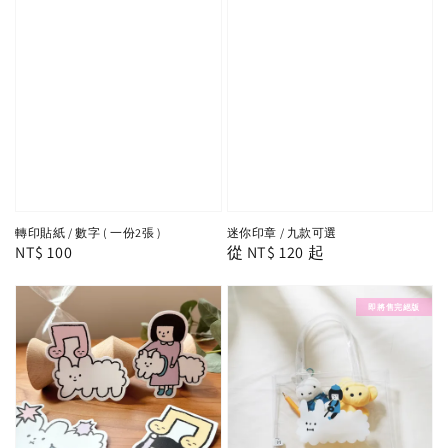
轉印貼紙 / 數字 ( 一份2張 )
迷你印章 / 九款可選
Regular
NT$ 100
Regular
從
NT$ 120
起
price
price
即將售完絕版