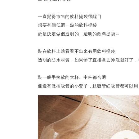
一直覺得市售的飲料提袋很醒目
想要有個低調一點的飲料提袋
於是決定做個透明的！透明的飲料提袋～
裝在飲料上遠看看不出來有用飲料提袋
透明的防水材質，如果髒了直接拿去沖洗就好了，
裝一般手搖飲的大杯、中杯都合適
側邊有做插吸管的小套子，粗吸管細吸管都可以用