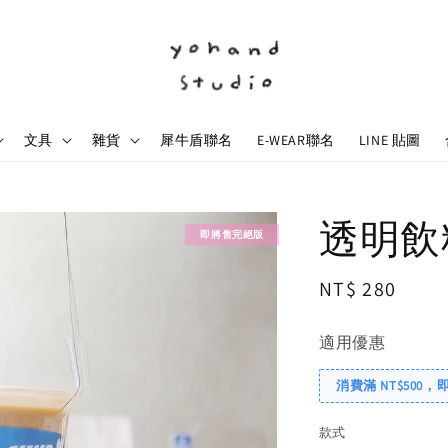
文具
雜貨
犀牛盾聯名
E-WEAR聯名
LINE 貼圖
透明飲
即將售完絕版
Regular
NT$ 280
price
適用優惠
消費滿 NT$500，
款式