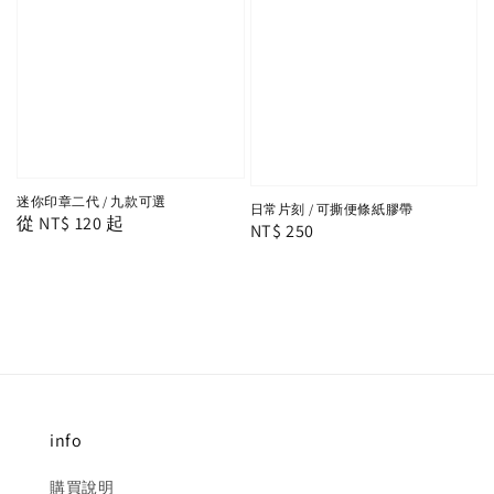
迷你印章二代 / 九款可選
日常片刻 / 可撕便條紙膠帶
Regular
從
NT$ 120
起
Regular
NT$ 250
price
price
info
購買說明