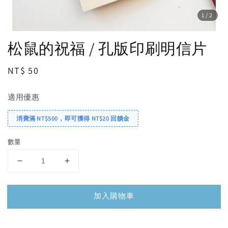
1
/2
松鼠的祝福 / 孔版印刷明信片
Regular
NT$ 50
price
適用優惠
消費滿 NT$500，即可獲得 NT$20 回饋金
數量
加入購物車