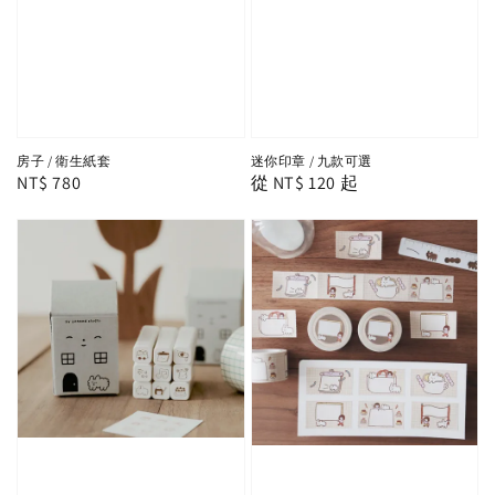
房子 / 衛生紙套
迷你印章 / 九款可選
Regular
NT$ 780
Regular
從
NT$ 120
起
price
price