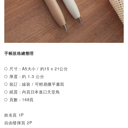
手帳規格總整理
⭔ 尺寸：A5大小 / 約15 x 21公分
⭔ 厚度：約 1.3 公分
⭔ 裝訂：線裝 / 可輕易攤平書寫
⭔ 紙質：內頁日本進口天堂鳥
⭔ 頁數：168頁
姓名頁 1P
自由發揮頁 2P