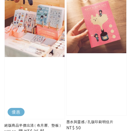
優惠
墨水與靈感 / 孔版印刷明信片
絕版商品半價出清 ( 布月曆、墊板 )
Regular
NT$ 50