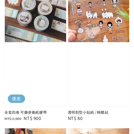
優惠
全套四卷 可撕便條紙膠帶
透明割型小貼紙 / 蝴蝶結
Regular
Sale
NT$ 900
Regular
NT$ 80
NT$ 1,000
price
price
price