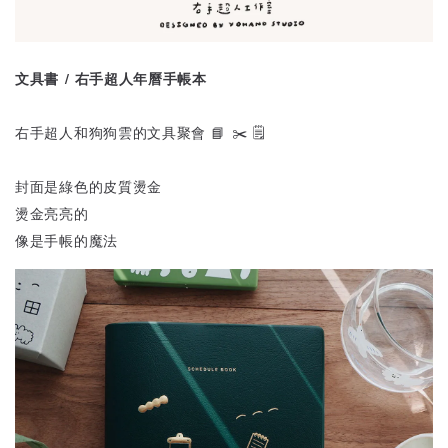
文具書 / 右手超人年曆手帳本
右手超人和狗狗雲的文具聚會 📘 ✂️ 🗒️
封面是綠色的皮質燙金
燙金亮亮的
像是手帳的魔法