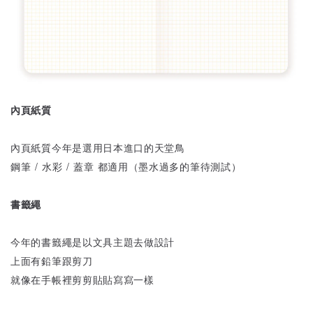
內頁紙質
內頁紙質今年是選用日本進口的天堂鳥
鋼筆 / 水彩 / 蓋章 都適用（墨水過多的筆待測試）
書籤繩
今年的書籤繩是以文具主題去做設計
上面有鉛筆跟剪刀
就像在手帳裡剪剪貼貼寫寫一樣