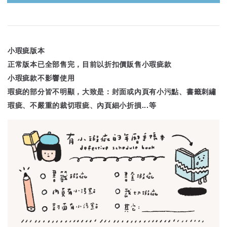
小瑕疵版本
正常版本已全部售完，目前以折扣價販售小瑕疵款
小瑕疵款不影響使用
瑕疵的部分皆不明顯，大致是：封面或內頁有小污點、書籤刺繡
瑕疵、不嚴重的裁切瑕疵、內頁細小折損...等