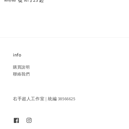
Regular
Sale
從
NT$ 25
起
NT$ 50
price
price
price
info
購買說明
聯絡我們
右手超人工作室 | 統編 38566625