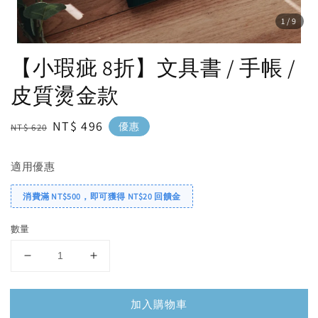
1
/9
【小瑕疵 8折】文具書 / 手帳 /
皮質燙金款
Regular
Sale
NT$ 496
優惠
NT$ 620
price
price
適用優惠
消費滿 NT$500，即可獲得 NT$20 回饋金
數量
加入購物車