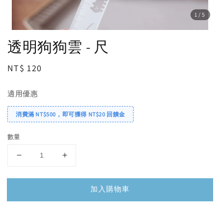
1
/5
透明狗狗雲 - 尺
Regular
NT$ 120
price
適用優惠
消費滿 NT$500，即可獲得 NT$20 回饋金
數量
加入購物車