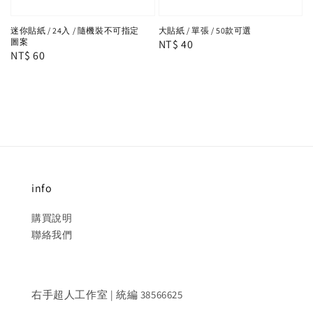
迷你貼紙 / 24入 / 隨機裝不可指定
大貼紙 / 單張 / 50款可選
圖案
Regular
NT$ 40
Regular
NT$ 60
price
price
info
購買說明
聯絡我們
右手超人工作室 | 統編 38566625