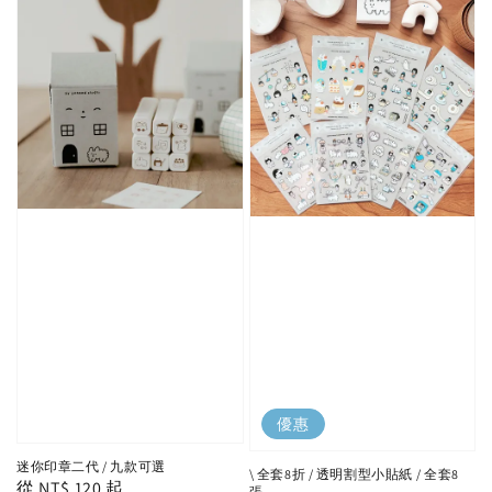
優惠
迷你印章二代 / 九款可選
\ 全套8折 / 透明割型小貼紙 / 全套8
Regular
從
NT$ 120
起
張