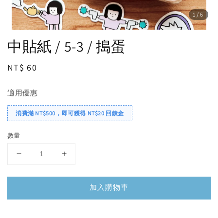
1
/6
中貼紙 / 5-3 / 搗蛋
Regular
NT$ 60
price
適用優惠
消費滿 NT$500，即可獲得 NT$20 回饋金
數量
加入購物車