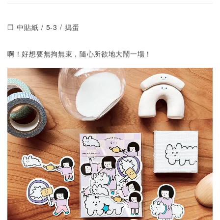
❒ 中貼紙 / 5-3 / 搗蛋
啊！好想要無拘無束，隨心所欲地大鬧一場！