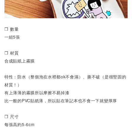
❒ 數量
一組5張
❒ 材質
合成貼紙上霧膜
特性：防水（整個泡在水裡都ok不會濕）、撕不破（是很堅固的
材質！）
有上薄薄的霧膜所以摩擦不易掉漆
比一般的PVC貼紙薄，所以貼在筆記本也不會一下就變厚厚
❒ 尺寸
每張高約5-6cm