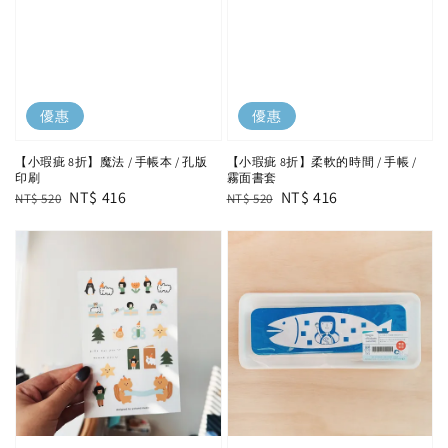
優惠
優惠
【小瑕疵 8折】魔法 / 手帳本 / 孔版
【小瑕疵 8折】柔軟的時間 / 手帳 /
印刷
霧面書套
Regular
Sale
NT$ 416
Regular
Sale
NT$ 416
NT$ 520
NT$ 520
price
price
price
price