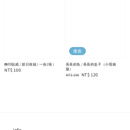
優惠
轉印貼紙 / 節日祝福 ( 一份2張 )
長長的魚 / 長長的盒子（小瑕疵
版）
Regular
NT$ 100
Regular
Sale
NT$ 120
NT$ 200
price
price
price
info